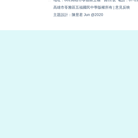
:::
地址：802高雄市苓雅區五福一路12號 電話：07-22230
高雄市苓雅區五福國民中學版權所有 |
意見反映
主題設計：陳昱君 Jun @2020