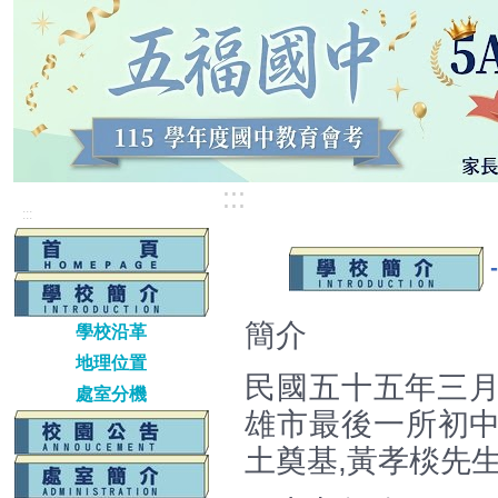
:::
:::
簡介
學校沿革
地理位置
民國五十五年三
處室分機
雄市最後一所初中
土奠基,黃孝棪先