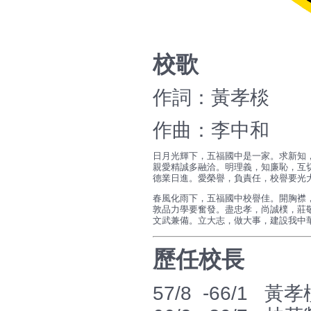
校歌
作詞：黃孝棪
作曲：李中和
日月光輝下，五福國中是一家。求新知
親愛精誠多融洽。明理義，知廉恥，互
德業日進。愛榮譽，負責任，校譽要光
春風化雨下，五福國中校譽佳。開胸襟
敦品力學要奮發。盡忠孝，尚誠樸，莊
文武兼備。立大志，做大事，建設我中
歷任校長
57/8 -66/1 黃